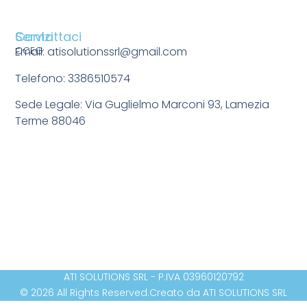
Servizi
Contattaci
CCEG
Email: atisolutionssrl@gmail.com
Telefono: 3386510574
Sede Legale: Via Guglielmo Marconi 93, Lamezia
Terme 88046
ATI SOLUTIONS SRL - P.IVA 03960120792
© 2026 All Rights Reserved.
Creato da ATI SOLUTIONS SRL